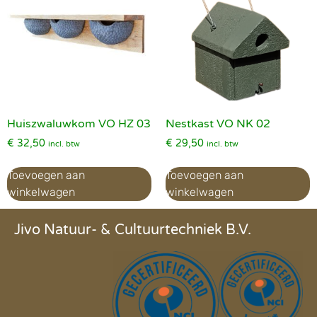
Huiszwaluwkom VO HZ 03
Nestkast VO NK 02
€
32,50
€
29,50
incl. btw
incl. btw
Toevoegen aan
Toevoegen aan
winkelwagen
winkelwagen
Jivo Natuur- & Cultuurtechniek B.V.