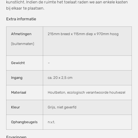
kunstlicht. Indien de ruimte het toelaat raden we aan enkele kasten
bij elkaar te plaatsen.
Extra informatie
Afmetingen
215mm breed x 115mm diep x 970mm hoog
(buitenmaten)
Gewicht
–
Ingang
ca. 20 x 2,5 cm
Materiaal
Houtbeton, ecologisch verantwoorde houtvezel
Kleur
Grijs, niet geverfd
Ophangbeugels
n.v.t.
Ervaringen