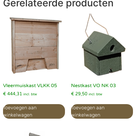
Gerelateerde producten
Vleermuiskast VLKK 05
Nestkast VO NK 03
€
444,31
€
29,50
incl. btw
incl. btw
Toevoegen aan
Toevoegen aan
winkelwagen
winkelwagen