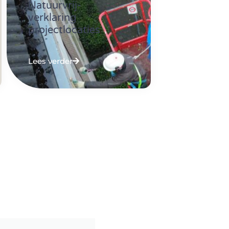
Natuurvrij-
verklaring
projectlocaties
Lees verder