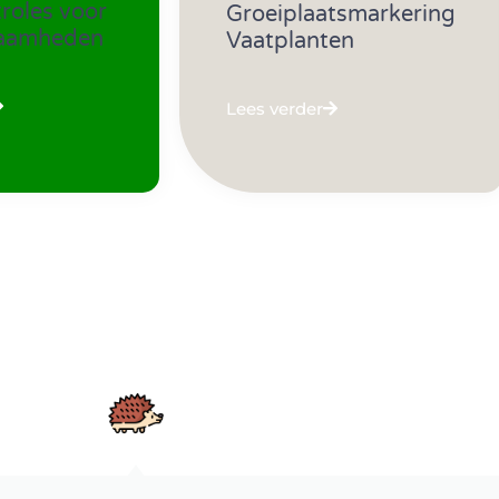
oles voor
Groeiplaatsmarkering
aamheden
Vaatplanten
Lees verder