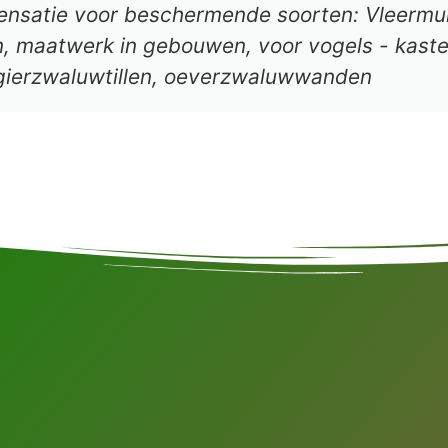
ensatie voor beschermende soorten: Vleermui
en, maatwerk in gebouwen, voor vogels - kast
gierzwaluwtillen, oeverzwaluwwanden