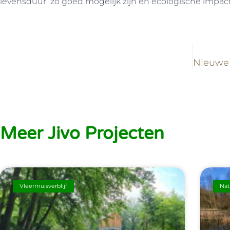
levensduur zo goed mogelijk zijn en ecologische impact 
Meer Jivo Projecten
Vleermuisverblijf
Nat