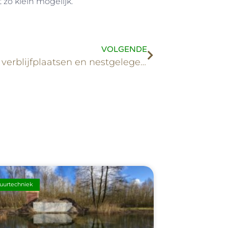
zo klein mogelijk.
VOLGENDE
Nieuwe verblijfplaatsen en nestgelegenheden Dieren
uurtechniek